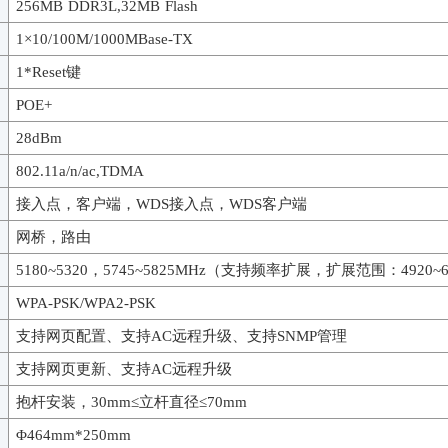
256MB DDR3L,32MB Flash
1×10/100M/1000MBase-TX
1*Reset键
POE+
28dBm
802.11a/n/ac,TDMA
接入点，客户端，
WDS接入点，WDS客户端
网桥，路由
5180~5320，5745~5825MHz（支持频率扩展，扩展范围：4920~6
WPA-PSK/WPA2-PSK
支持网页配置、支持
AC远程升级、支持SNMP管理
支持网页更新、支持
AC远程升级
抱杆安装
，
30mm≤立杆直径≤70mm
Φ
464
mm
*250mm