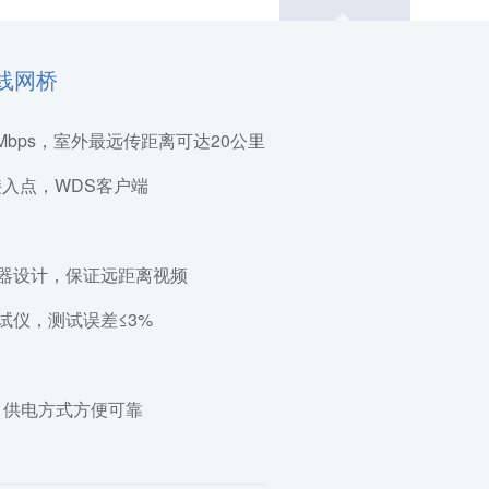
无线网桥
867Mbps，室外最远传距离可达20公里
入点，WDS客户端
器设计，保证远距离视频
试仪，测试误差≤3%
准，供电方式方便可靠