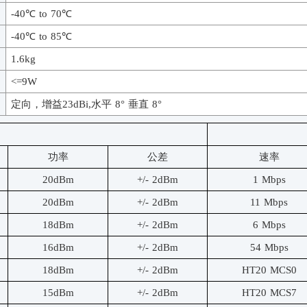
-40
℃
to 70
℃
-40
℃
to 85
℃
1.6
kg
<=
9
W
定向，增益
23
dBi
,水平
8
°
垂直
8
°
功率
公差
速率
20dBm
+/- 2dBm
1 Mbps
20dBm
+/- 2dBm
11 Mbps
18dBm
+/- 2dBm
6 Mbps
16dBm
+/- 2dBm
54 Mbps
18dBm
+/- 2dBm
HT20 MCS0
15dBm
+/- 2dBm
HT20 MCS7