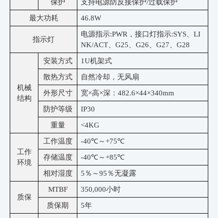
保护
支持电源防反接保护
/过载保护
最大功耗
46.8W
电源指示
:PWR，接口灯指示:SYS、LI
指示灯
NK/ACT、G25、G26、G27、G28
安装方式
1U机架式
散热方式
自然冷却，无风扇
机械
外形尺寸
宽
×高×深：482.6×44×340mm
结构
防护等级
IP30
重量
<4KG
工作温度
-40℃～+75℃
工作
存储温度
-40℃～+85℃
环境
相对湿度
5％～95％无凝露
MTBF
350,000小时
质保
质保期
5年