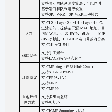
支持灵活的队列
调度算法，可以同时
基于端口和队列进行设置
支持
SP、WRR、SP+WRR
三种模式
支持
L2（Layer 2）~L4（Layer 4）包
过滤功能，提供基于源 MAC 地址、目
ACL
的MAC地址、源 IP(IPv4)地址、目的IP
(IPv4)地址、TCP/UDP 端口号的流分类
支持
2K ACL条目
支持手工聚合
端口聚合
支持
LACP静态/动态聚合
支持
MR-ring（自愈时间<20ms）
支持
STP/RSTP/MSTP
环网协议
支持
ERPS
v1/v2
支持
MRP
支持
MRPP
自愈环组
支持多组自愈环
网方式
支持相切环
支持
IGMP Snooping v1/v2