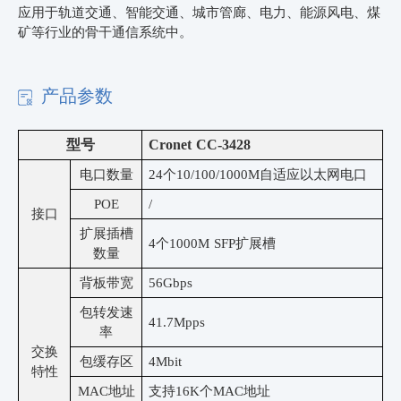
应用于轨道交通、智能交通、城市管廊、电力、能源风电、煤
矿等行业的骨干通信系统中。
产品参数
型号
Cronet CC-
3
4
2
8
电口数量
24
个
10/100/1000M自适应以太网
电
口
POE
/
接口
扩展插槽
4
个
1000M SFP扩展槽
数量
背板带宽
56Gbps
包转发速
41.7
Mpps
率
交换
包缓存区
4
Mbit
特性
MAC地址
支持
16K个MAC地址