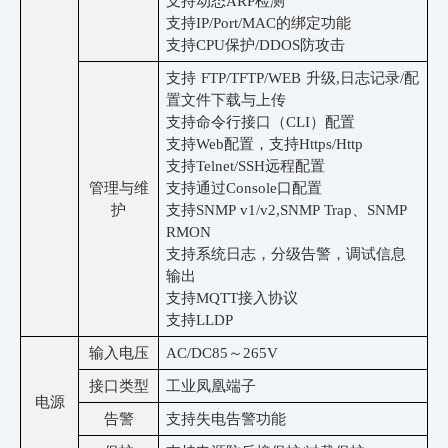
支持动态
ARP检测
支持
IP/Port/MAC的绑定功能
支持
CPU保护/DDOS防攻击
支持
FTP/TFTP/WEB 升级,日志记录/配
置文件下载与上传
支持命令行接口（
CLI）配置
支持
Web配置，支持Https/Http
支持
Telnet/SSH远程配置
管理与维
支持通过
Console口配置
护
支持
SNMP v1/v2
,SNMP Trap、SNMP
RMON
支持系统日志，分级告警，调试信息
输出
支持
MQTT接入协议
支持
LLDP
输入电压
AC/DC85～265V
接口类型
工业凤凰端子
电源
告警
支持失电告警功能