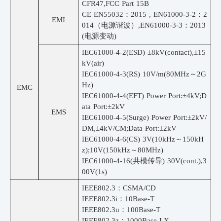
CFR47,FCC Part 15B
CE EN55032：2015 , EN61000-3-2：2
EMI
014（电源谐波）,EN61000-3-3：2013
(电源变动)
IEC61000-4-2(ESD) ±8kV(contact),±15
kV(air)
IEC61000-4-3(RS) 10V/m(80MHz～2G
Hz)
EMC
IEC61000-4-4(EFT) Power Port:±4kV;D
ata Port:±2kV
EMS
IEC61000-4-5(Surge) Power Port:±2kV/
DM,±4kV/CM;Data Port:±2kV
IEC61000-4-6(CS) 3V(10kHz～150kH
z);10V(150kHz～80MHz)
IEC61000-4-16(共模传导) 30V(cont.),3
00V(1s)
IEEE802.3：CSMA/CD
IEEE802.3i：10Base-T
IEEE802.3u：100Base-T
IEEE802.3z：1000Base-LX