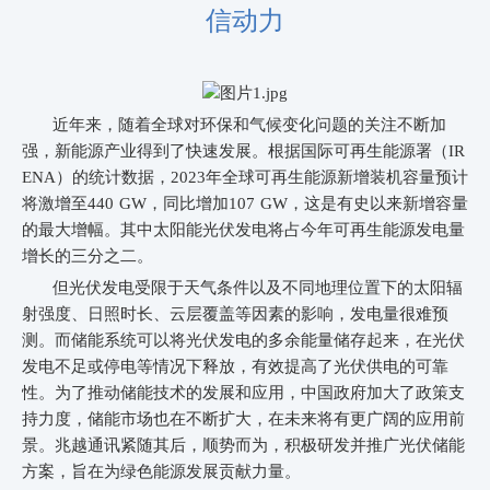
信动力
近年来，随着全球对环保和气候变化问题的关注不断加
强，新能源产业得到了快速发展。根据国际可再生能源署（IR
ENA）
的
统计数据，
2023年
全球可再生能源新增装机容量预计
将激增至440 GW，同比增加107 GW，这是有史以来新增容量
的最大增幅。
其中
太阳能光伏发电将占今年可再生能源发电量
增长的三分之二。
但光伏发电受限于天气条件以及不同地理位置下的太阳辐
射强度、日照时长、云层覆盖等因素的影响，发电量很难预
测。而储能系统可以将光伏发电的多余能量储存起来，在光伏
发电不足或停电等情况下释放，有效提高了光伏供电的可靠
性。
为了推动储能技术的发展和应用，中国政府加大了政策支
持力度，储能市场也在不断扩大，在未来将有更广阔的应用前
景。兆越通讯紧随其后，顺势而为，积极研发并推广光伏储能
方案，旨在为绿色能源发展贡献力量。