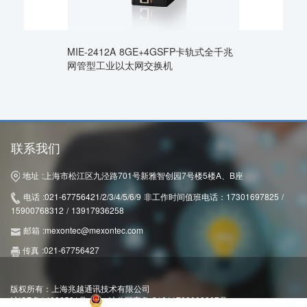
MIE-2412A 8GE+4GSFP卡轨式全千兆
网管型工业以太网交换机
联系我们
地址 :
上海市松江区九泾路701号新雅智创园7号楼5楼A、B座
电话 :
021-67756421/2/3/4/5/6/9 非工作时间值班电话：17301697825 /
15900768312 / 13917936258
邮箱 :
mexontec@mexontec.com
传真 :
021-67756427
版权所有：上海兆越通讯技术有限公司
沪ICP备14032531号
沪公网安备 31011702003207号