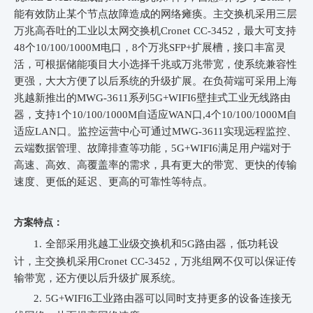
能有效防止某个节点故障造成的网络瘫痪。主交换机采用三层
万兆高吞吐的工业以太网交换机Cronet CC-3452，最大可支持
48个10/100/1000M电口，8个万兆SFP+扩展槽，接口丰富灵
活，可根据储能项目大小选择千兆或万兆带宽，使系统兼容性
更强，大大方便了以后系统的升级扩展。在负荷端可采用上海
兆越新推出的MWG-3611系列5G+WIFI6壁挂式工业无线路由
器，
支持1个10/100/1000M自适应WAN口,4个10/100/1000M自
适应LAN口。监控运营中心可通过
MWG-3611
实现远程监控、
云端数据管理、故障排查等功能，
5G+WIFI6满足用户端对于
高速、高效、高覆盖率的需求，具有更大的带宽、更快的传输
速度、更低的延迟、更高的可靠性等特点。
方案特点：
1.
全部采用兆越工业级交换机和5G路由器，低功耗设
计，主交换机采用Cronet CC-3452，万兆组网不仅可以保证传
输带宽，还方便以后升级扩展系统。
2.
5G+WIFI6工业路由器
可以同时支持更多的设备连接无