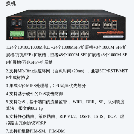
换机
1.24个10/100/1000M电口+24个1000MSFP扩展槽+8个1000M SFP扩
展槽/万兆SFP+扩展槽，或者48个1000M SFP扩展槽+8个1000M SF
P扩展槽/万兆SFP+扩展槽
2.支持
MR-Ring快速环网（自愈时间<20ms），兼容STP/RSTP/MST
P生成树协议
3.集成
32位MIPS处理器，CPU流量优先划分
4.支持基于硬件的
DoS攻击防御
5.支持
QoS，基于端口的流量监管， WRR、DRR、SP、队列调度
算法、报文的802.1p
6.支持静态路由、策略路由、
RIP V1/2、OSPF、IS-IS、BGP、虚
拟路由冗余协议VRRP
7.支持
IP组播PIM-SM、PIM-DM