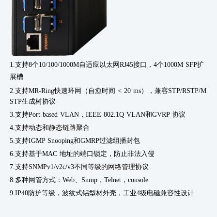
1.支持
8个10/100/1000M自适应以太网RJ45接口，4个1000M SFP扩
展槽
2.支持
MR-Ring快速环网（自愈时间 < 20 ms），兼容STP/RSTP/M
STP生成树协议
3.支持
Port-based VLAN，IEEE 802.1Q VLAN和GVRP 协议
4.支持动态和静态链路聚合
5.支持
IGMP Snooping和GMRP过滤组播封包
6.支持基于
MAC 地址的端口锁定，防止非法入侵
7.支持
SNMPv1/v2c/v3不同等级的网络管理协议
8.多种网管方式：
Web、Snmp，Telnet，console
9.IP40防护等级，波纹式铝型材外壳，工业4级电磁兼容性设计